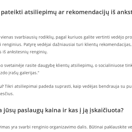
e pateikti atsiliepimų ar rekomendacijų iš anks
 vienas svarbiausių rodiklių, pagal kuriuos galite vertinti vedėjo pr
i renginius. Patyrę vedėjai dažniausiai turi klientų rekomendacijas,
 iš ankstesnių renginių.
 svetainėje rasite daugybę klientų atsiliepimų, o socialiniuose tin
zdo įrašų galerijas.“
u?
Tikri atsiliepimai padeda suprasti, kaip vedėjas bendrauja su publ
kesčius.
a jūsų paslaugų kaina ir kas į ją įskaičiuota?
imas yra svarbi renginio organizavimo dalis. Būtinai paklauskite ve