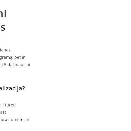
mi
ms
vienas
gramą, bet ir
 į 5 dažniausiai
alizacija?
li turėti
 net
uprastumėte, ar