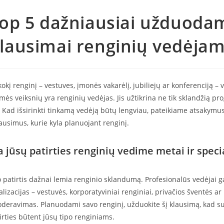
op 5 dažniausiai užduoda
lausimai renginių vedėja
okį renginį – vestuves, įmonės vakarėlį, jubiliejų ar konferenciją – 
ės veiksnių yra renginių vedėjas. Jis užtikrina ne tik sklandžią pro
 Kad išsirinkti tinkamą vedėją būtų lengviau, pateikiame atsakymus
simus, kurie kyla planuojant renginį.
a jūsų patirties renginių vedime metai ir speci
 patirtis dažnai lemia renginio sklandumą. Profesionalūs vedėjai ga
alizacijas – vestuvės, korporatyviniai renginiai, privačios šventės ar
deravimas. Planuodami savo renginį, užduokite šį klausimą, kad s
irties būtent jūsų tipo renginiams.