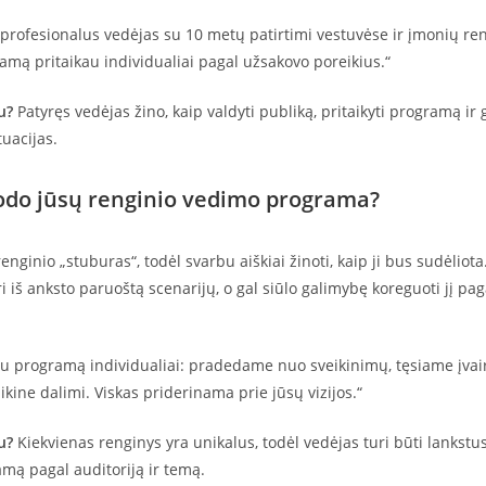
profesionalus vedėjas su 10 metų patirtimi vestuvėse ir įmonių re
amą pritaikau individualiai pagal užsakovo poreikius.“
u?
Patyręs vedėjas žino, kaip valdyti publiką, pritaikyti programą ir g
uacijas.
rodo jūsų renginio vedimo programa?
enginio „stuburas“, todėl svarbu aiškiai žinoti, kaip ji bus sudėliota
uri iš anksto paruoštą scenarijų, o gal siūlo galimybę koreguoti jį pag
u programą individualiai: pradedame nuo sveikinimų, tęsiame įvair
kine dalimi. Viskas priderinama prie jūsų vizijos.“
u?
Kiekvienas renginys yra unikalus, todėl vedėjas turi būti lankstus
amą pagal auditoriją ir temą.