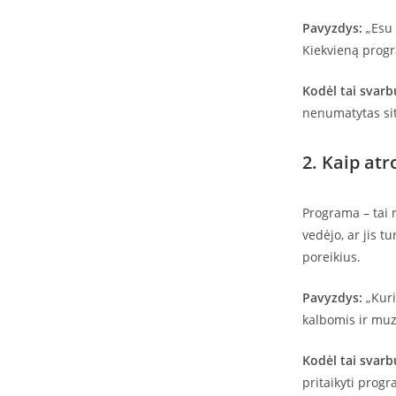
Pavyzdys:
„Esu 
Kiekvieną progr
Kodėl tai svarb
nenumatytas sit
2. Kaip at
Programa – tai r
vedėjo, ar jis t
poreikius.
Pavyzdys:
„Kuri
kalbomis ir muzi
Kodėl tai svarb
pritaikyti progr