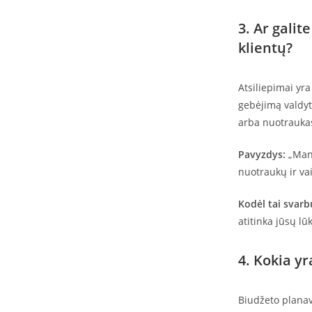
3. Ar galit
klientų?
Atsiliepimai yra
gebėjimą valdyt
arba nuotraukas
Pavyzdys:
„Mano
nuotraukų ir vai
Kodėl tai svarb
atitinka jūsų lū
4. Kokia yr
Biudžeto planav