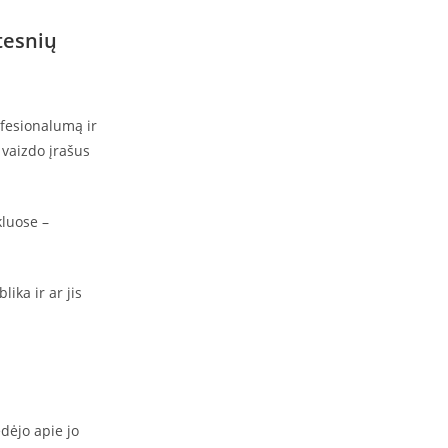
tesnių
ofesionalumą ir
 vaizdo įrašus
kluose –
ika ir ar jis
dėjo apie jo