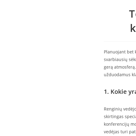
T
k
Planuojant bet k
svarbiausių sėkm
gerą atmosferą.
užduodamus klau
1. Kokie yr
Renginių vedėjo
skirtingas speci
konferencijų mo
vedėjas turi pat