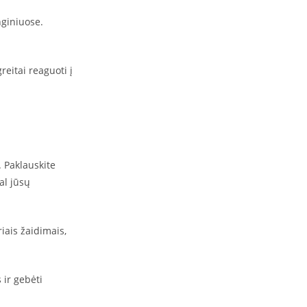
nginiuose.
reitai reaguoti į
. Paklauskite
al jūsų
iais žaidimais,
 ir gebėti