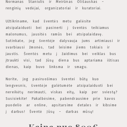
Normanas Staniulis ir Meirūnas Olišauskas –
renginių vedėjai, organizatoriai ir kuratoriai.
Užtikriname, kad šventės metu galėsite
atsipalaiduoti bei pasinerti į šventės teikiamus
malonumus, jausitės ramūs bei atsipalaidavę.
Sutinkate, jog šventėje dalyvauja jums artimiausi ir
svarbiausi žmonės, tad leisime jiems tokiais ir
jaustis. Šventės metu į žaidimus bei veiklas bus
įtraukti visi, tad Jūsų diena bus aptariama ištisas
dienas, kaip buvo linksma ir smagu.
Norite, jog pasiruošimas šventei būtų kuo
lengvesnis, šventėje galėtumėte atsipalaiduoti bei
nereikėtų nerimauti, viskas eitų, kaip per sviestą?
Susisiekite! Pakalbėsime, pabendrausime prie kavos
puodelio ar online, apsitarsime detales ir kibsime
į darbus! Šventė Jūsų – darbas mūsų!