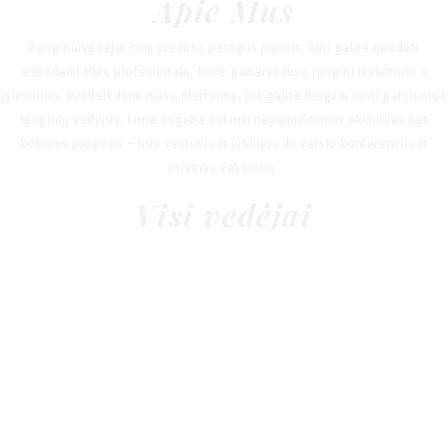
Apie Mus
Renginiuvedejai.com yra jūsų patogus įrankis, kurį galite naudoti
ieškodami tikrų profesionalų, kurie padarys jūsų renginį išskirtiniu ir
įsimintinu. Pasitelkdami mūsų platformą, jūs galite lengvai rasti patyrusius
renginių vedėjus, kurie sugeba sukurti nepamirštamas akimirkas bet
kokioms progoms – nuo vestuvių ir jubiliejų iki verslo konferencijų ir
privačių vakarėlių.
Visi vedėjai
Tomas Tracevskis
Jurijus Majauskas
Mons events
Marius Pocevičius
Vytautas Bertašius
Adomas Grinius
Andrius Vosylius