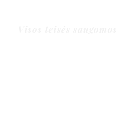
Oskar Wyganowski
NATAS - Gediminas Nadtočis
Andrius Griesius
Visos teisės saugomos
Danelton Grupė 2010 ©
Audiounit.lt
Garsoaparaturosnuomavilniuje.lt
Djpaslaugos.com
Garsoaparaturosnuoma.eu
Garsoaparaturosnuoma.com
Djpamokos.lt
Seomanas.lt
Straipsniai
Privatumo politika