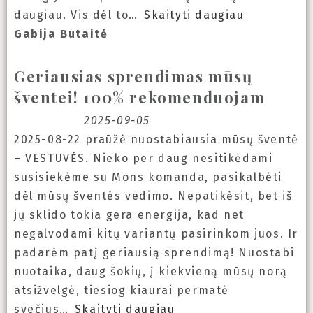
daugiau. Vis dėl to
Skaityti daugiau
Gabija Butaitė
Geriausias sprendimas mūsų
šventei! 100% rekomenduojam
2025-09-05
2025-08-22 praūžė nuostabiausia mūsų šventė
– VESTUVĖS. Nieko per daug nesitikėdami
susisiekėme su Mons komanda, pasikalbėti
dėl mūsų šventės vedimo. Nepatikėsit, bet iš
jų sklido tokia gera energija, kad net
negalvodami kitų variantų pasirinkom juos. Ir
padarėm patį geriausią sprendimą! Nuostabi
nuotaika, daug šokių, į kiekvieną mūsų norą
atsižvelgė, tiesiog kiaurai permatė
svečius
Skaityti daugiau