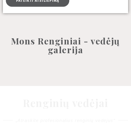
PATEIKTI ATSILIEPIMĄ
Mons Renginiai - vedėjų
galerija
Renginių vedėjai
„Atraskite profesionalius renginių vedėjus“