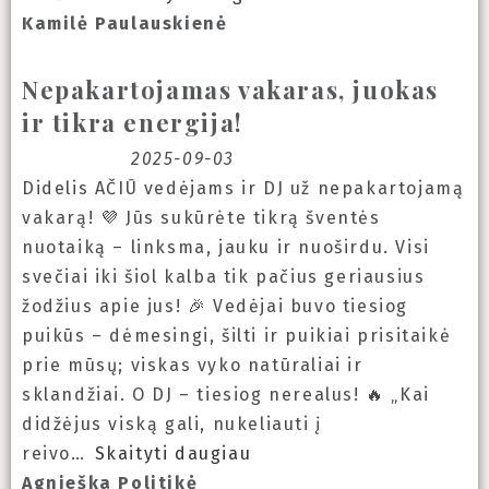
Kamilė Paulauskienė
Nepakartojamas vakaras, juokas
ir tikra energija!
2025-09-03
Didelis AČIŪ vedėjams ir DJ už nepakartojamą
vakarą! 💜 Jūs sukūrėte tikrą šventės
nuotaiką – linksma, jauku ir nuoširdu. Visi
svečiai iki šiol kalba tik pačius geriausius
žodžius apie jus! 🎉 Vedėjai buvo tiesiog
puikūs – dėmesingi, šilti ir puikiai prisitaikė
prie mūsų; viskas vyko natūraliai ir
sklandžiai. O DJ – tiesiog nerealus! 🔥 „Kai
didžėjus viską gali, nukeliauti į
reivo
Skaityti daugiau
Agnieška Politikė