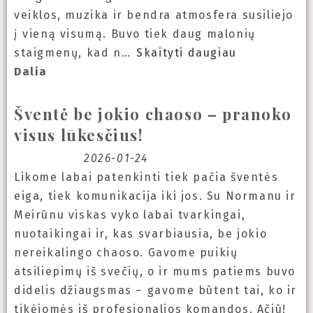
veiklos, muzika ir bendra atmosfera susiliejo
į vieną visumą. Buvo tiek daug malonių
staigmenų, kad n
Skaityti daugiau
Dalia
Šventė be jokio chaoso – pranoko
visus lūkesčius!
2026-01-24
Likome labai patenkinti tiek pačia šventės
eiga, tiek komunikacija iki jos. Su Normanu ir
Meirūnu viskas vyko labai tvarkingai,
nuotaikingai ir, kas svarbiausia, be jokio
nereikalingo chaoso. Gavome puikių
atsiliepimų iš svečių, o ir mums patiems buvo
didelis džiaugsmas – gavome būtent tai, ko ir
tikėjomės iš profesionalios komandos. Ačiū!