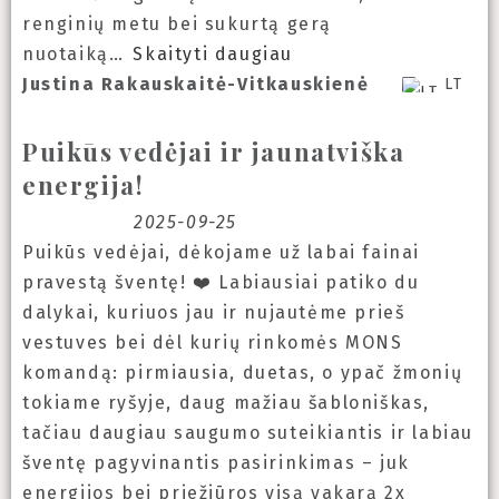
renginių metu bei sukurtą gerą
nuotaiką
Skaityti daugiau
Justina Rakauskaitė-Vitkauskienė
LT
Puikūs vedėjai ir jaunatviška
energija!
2025-09-25
Puikūs vedėjai, dėkojame už labai fainai
pravestą šventę! ❤️ Labiausiai patiko du
dalykai, kuriuos jau ir nujautėme prieš
vestuves bei dėl kurių rinkomės MONS
komandą: pirmiausia, duetas, o ypač žmonių
tokiame ryšyje, daug mažiau šabloniškas,
tačiau daugiau saugumo suteikiantis ir labiau
šventę pagyvinantis pasirinkimas – juk
energijos bei priežiūros visą vakarą 2x