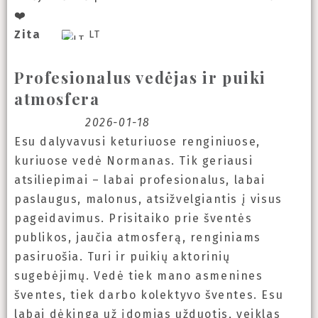
❤️
Zita
LT
Profesionalus vedėjas ir puiki
atmosfera
2026-01-18
Esu dalyvavusi keturiuose renginiuose,
kuriuose vedė Normanas. Tik geriausi
atsiliepimai – labai profesionalus, labai
paslaugus, malonus, atsižvelgiantis į visus
pageidavimus. Prisitaiko prie šventės
publikos, jaučia atmosferą, renginiams
pasiruošia. Turi ir puikių aktorinių
sugebėjimų. Vedė tiek mano asmenines
šventes, tiek darbo kolektyvo šventes. Esu
labai dėkinga už įdomias užduotis, veiklas