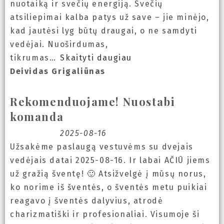
nuotaiką ir svečių energiją. Svečių
atsiliepimai kalba patys už save – jie minėjo,
kad jautėsi lyg būtų draugai, o ne samdyti
vedėjai. Nuoširdumas,
tikrumas
Skaityti daugiau
Deividas Grigaliūnas
Rekomenduojame! Nuostabi
komanda
2025-08-16
Užsakėme paslaugą vestuvėms su dvejais
vedėjais datai 2025-08-16. Ir labai AČIŪ jiems
už gražią šventę! 🙂 Atsižvelgė į mūsų norus,
ko norime iš šventės, o šventės metu puikiai
reagavo į šventės dalyvius, atrodė
charizmatiški ir profesionaliai. Visumoje ši