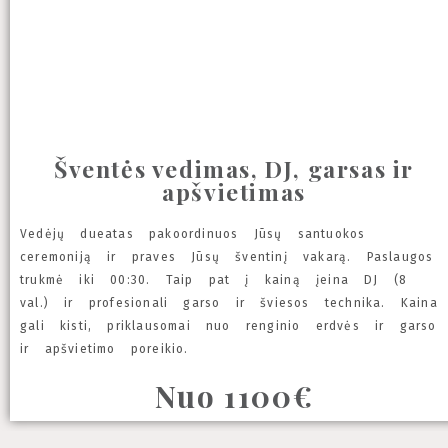
Šventės vedimas, DJ, garsas ir
apšvietimas
Vedėjų dueatas pakoordinuos Jūsų santuokos
ceremoniją ir praves Jūsų šventinį vakarą. Paslaugos
trukmė iki 00:30. Taip pat į kainą įeina DJ (8
val.) ir profesionali garso ir šviesos technika. Kaina
gali kisti, priklausomai nuo renginio erdvės ir garso
ir apšvietimo poreikio.
Nuo 1100€