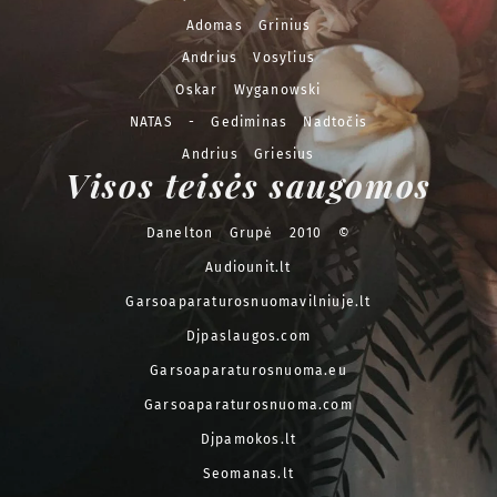
Adomas Grinius
Andrius Vosylius
Oskar Wyganowski
NATAS - Gediminas Nadtočis
Andrius Griesius
Visos teisės saugomos
Danelton Grupė 2010 ©
Audiounit.lt
Garsoaparaturosnuomavilniuje.lt
Djpaslaugos.com
Garsoaparaturosnuoma.eu
Garsoaparaturosnuoma.com
Djpamokos.lt
Seomanas.lt