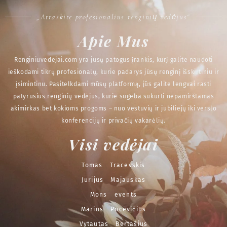
„Atraskite profesionalius renginių vedėjus“
Apie Mus
Renginiuvedejai.com yra jūsų patogus įrankis, kurį galite naudoti
ieškodami tikrų profesionalų, kurie padarys jūsų renginį išskirtiniu ir
įsimintinu. Pasitelkdami mūsų platformą, jūs galite lengvai rasti
patyrusius renginių vedėjus, kurie sugeba sukurti nepamirštamas
akimirkas bet kokioms progoms – nuo vestuvių ir jubiliejų iki verslo
konferencijų ir privačių vakarėlių.
Visi vedėjai
Tomas Tracevskis
Jurijus Majauskas
Mons events
Marius Pocevičius
Vytautas Bertašius