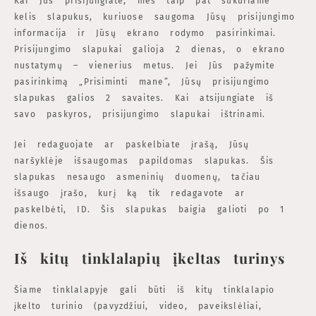
Kai Jūs prisijungiate, mes taip pat sukuriame
kelis slapukus, kuriuose saugoma Jūsų prisijungimo
informacija ir Jūsų ekrano rodymo pasirinkimai.
Prisijungimo slapukai galioja 2 dienas, o ekrano
nustatymų – vienerius metus. Jei Jūs pažymite
pasirinkimą „Prisiminti mane”, Jūsų prisijungimo
slapukas galios 2 savaites. Kai atsijungiate iš
savo paskyros, prisijungimo slapukai ištrinami.
Jei redaguojate ar paskelbiate įrašą, Jūsų
naršyklėje išsaugomas papildomas slapukas. Šis
slapukas nesaugo asmeninių duomenų, tačiau
išsaugo įrašo, kurį ką tik redagavote ar
paskelbėti, ID. Šis slapukas baigia galioti po 1
dienos.
Iš kitų tinklalapių įkeltas turinys
Šiame tinklalapyje gali būti iš kitų tinklalapio
įkelto turinio (pavyzdžiui, video, paveikslėliai,