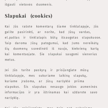
išgauti vietovės duomenis.
Slapukai (cookies)
Kai Jūs rašote komentarą šiame tinklalapyje, Jūs
galite pasirinkti, ar norite, kad Jūsų vardas,
el.paštas ir tinklalapis būtų išsaugotas slapukuose.
Taip daroma Jūsų patogumui, kad Jums nereikėtų
šių duomenų suvedinėti iš naujo, kiekvieną kartą
kai komentuojate. Šie slapukai saugomi vienerius
metus.
Jei Jūs turite paskyrą ir prisijungiate mūsų
tinklalapyje, mes sukuriame laikiną slapuką,
kuriame įrašoma, ar Jūsų naršyklė priima
slapukus. Šis slapukas nesaugo jokios asmeninės
informacijos ir yra ištrinamas kai uždarote savo
naršyklę.