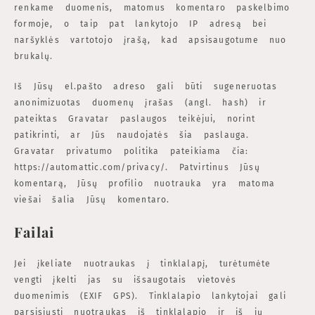
renkame duomenis, matomus komentaro paskelbimo
formoje, o taip pat lankytojo IP adresą bei
naršyklės vartotojo įrašą, kad apsisaugotume nuo
brukalų.
Iš Jūsų el.pašto adreso gali būti sugeneruotas
anonimizuotas duomenų įrašas (angl. hash) ir
pateiktas Gravatar paslaugos teikėjui, norint
patikrinti, ar Jūs naudojatės šia paslauga.
Gravatar privatumo politika pateikiama čia:
https://automattic.com/privacy/. Patvirtinus Jūsų
komentarą, Jūsų profilio nuotrauka yra matoma
viešai šalia Jūsų komentaro.
Failai
Jei įkeliate nuotraukas į tinklalapį, turėtumėte
vengti įkelti jas su išsaugotais vietovės
duomenimis (EXIF GPS). Tinklalapio lankytojai gali
parsisiųsti nuotraukas iš tinklalapio ir iš jų