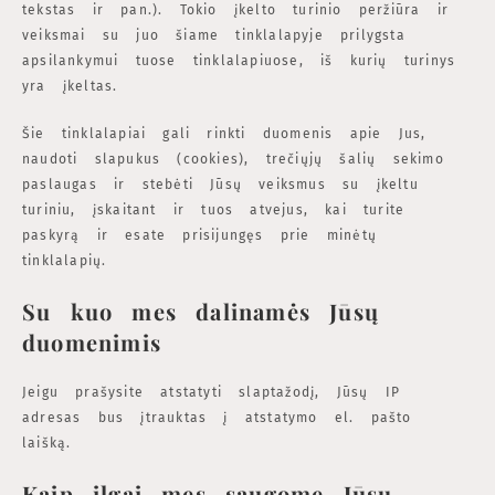
tekstas ir pan.). Tokio įkelto turinio peržiūra ir
veiksmai su juo šiame tinklalapyje prilygsta
apsilankymui tuose tinklalapiuose, iš kurių turinys
yra įkeltas.
Šie tinklalapiai gali rinkti duomenis apie Jus,
naudoti slapukus (cookies), trečiųjų šalių sekimo
paslaugas ir stebėti Jūsų veiksmus su įkeltu
turiniu, įskaitant ir tuos atvejus, kai turite
paskyrą ir esate prisijungęs prie minėtų
tinklalapių.
Su kuo mes dalinamės Jūsų
duomenimis
Jeigu prašysite atstatyti slaptažodį, Jūsų IP
adresas bus įtrauktas į atstatymo el. pašto
laišką.
Kaip ilgai mes saugome Jūsų