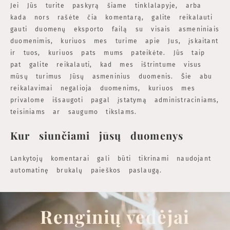
Jei Jūs turite paskyrą šiame tinklalapyje, arba
kada nors rašėte čia komentarą, galite reikalauti
gauti duomenų eksporto failą su visais asmeniniais
duomenimis, kuriuos mes turime apie Jus, įskaitant
ir tuos, kuriuos pats mums pateikėte. Jūs taip
pat galite reikalauti, kad mes ištrintume visus
mūsų turimus Jūsų asmeninius duomenis. Šie abu
reikalavimai negalioja duomenims, kuriuos mes
privalome išsaugoti pagal įstatymą administraciniams,
teisiniams ar saugumo tikslams.
Kur siunčiami jūsų duomenys
Lankytojų komentarai gali būti tikrinami naudojant
automatinę brukalų paieškos paslaugą.
Renginių vedėjai