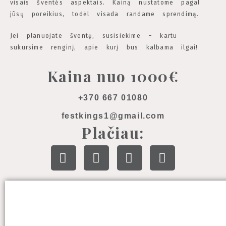
visais šventės aspektais. Kainą nustatome pagal
jūsų poreikius, todėl visada randame sprendimą.
Jei planuojate šventę, susisiekime – kartu
sukursime renginį, apie kurį bus kalbama ilgai!
Kaina nuo 1000€
+370 667 01080
festkings1@gmail.com
Plačiau: