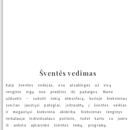
Šventės vedimas
Kaip šventės vedėjas, esu atsakingas už visą
renginio eigą nuo pradžios iki pabaigos. Mano
užduotis – sukurti tokią atmosferą, kurioje kiekvienas
svečias jaustųsi patogiai, įsitrauktų į šventės veiklas
ir mėgautųsi kiekviena akimirka. Kiekvienas renginys
reikalauja individualaus požiūrio, todėl kartu su jumis
iš anksto aptarsime šventės temą, programą,