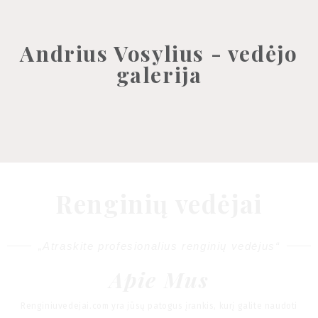
Andrius Vosylius - vedėjo
galerija
Renginių vedėjai
„Atraskite profesionalius renginių vedėjus“
Apie Mus
Renginiuvedejai.com yra jūsų patogus įrankis, kurį galite naudoti