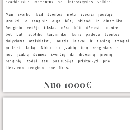
svarbiausius momentus bei interaktyvias veiklas.
Man svarbu, kad šventės metu svečiai jaustųsi
įtraukti, o renginio eiga būtų sklandi ir dinamiška.
Renginio vedėjo tikslas nėra būti dėmesio centre,
bet būti subtiliu tarpininku, kuris padeda šventės
dalyviams atsiskleisti, jaustis laisvai ir tiesiog smagiai
praleisti laiką. Dirbu su įvairių tipų renginiais –
nuo jaukių šeimos švenčių iki didesnių įmonių
renginių, todėl esu pasiruošęs prisitaikyti prie
kiekvieno renginio specifikos.
Nuo 1000€