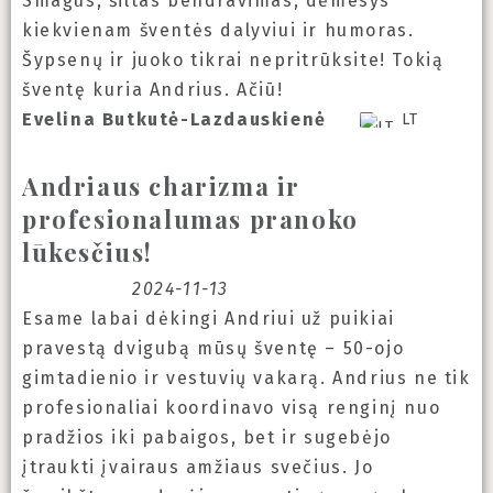
Smagus, šiltas bendravimas, dėmesys
kiekvienam šventės dalyviui ir humoras.
Šypsenų ir juoko tikrai nepritrūksite! Tokią
šventę kuria Andrius. Ačiū!
Evelina Butkutė-Lazdauskienė
LT
Andriaus charizma ir
profesionalumas pranoko
lūkesčius!
2024-11-13
Esame labai dėkingi Andriui už puikiai
pravestą dvigubą mūsų šventę – 50-ojo
gimtadienio ir vestuvių vakarą. Andrius ne tik
profesionaliai koordinavo visą renginį nuo
pradžios iki pabaigos, bet ir sugebėjo
įtraukti įvairaus amžiaus svečius. Jo