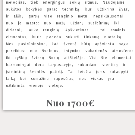
melodijas, tiek energingus šokių ritmus. Naudojame
aukštos kokybės garso techniką, kuri užtikrina švarų
ir aiškų garsą viso renginio metu, nepriklausomai
nuo jo masto: nuo mažų uždarų susibūrimų iki
didesnių lauko renginių. Apšvietimas – tai esminis
elementas, kuris padeda sukurti tinkamą nuotaiką.
Mes pasirūpinsime, kad šventė būtų apšviesta pagal
poreikius: nuo švelnios, intymios vakarienės atmosferos
iki ryškių šviesų šokių aikštelėje. Visi šie elementai
harmoningai dera tarpusavyje, sukurdami vientisą ir
įsimintiną šventės patirtį. Tai leidžia jums sutaupyti
laiką bei sumažinti rūpesčius, nes viskas yra
užtikrinta vienoje vietoje.
Nuo 1700€