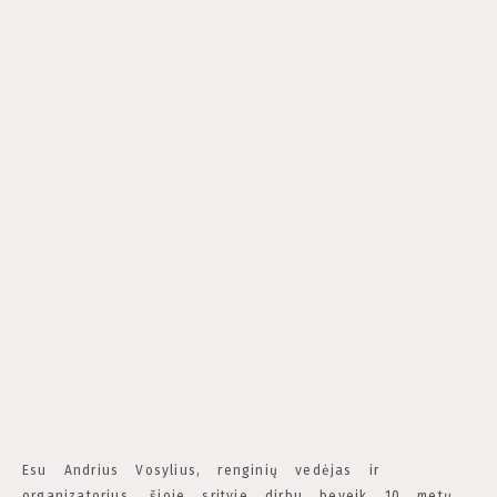
Esu Andrius Vosylius, renginių vedėjas ir
organizatorius, šioje srityje dirbu beveik 10 metų.