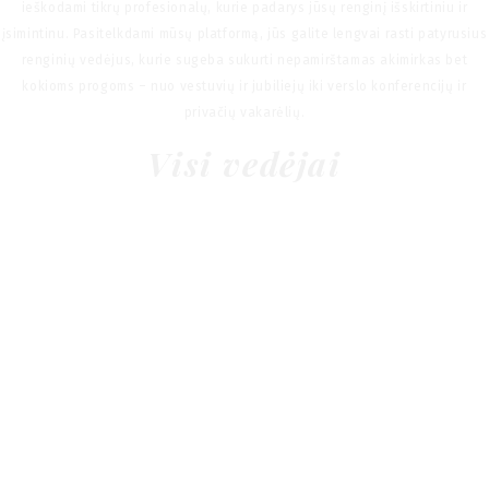
ieškodami tikrų profesionalų, kurie padarys jūsų renginį išskirtiniu ir
įsimintinu. Pasitelkdami mūsų platformą, jūs galite lengvai rasti patyrusius
renginių vedėjus, kurie sugeba sukurti nepamirštamas akimirkas bet
kokioms progoms – nuo vestuvių ir jubiliejų iki verslo konferencijų ir
privačių vakarėlių.
Visi vedėjai
Tomas Tracevskis
Jurijus Majauskas
Mons events
Marius Pocevičius
Vytautas Bertašius
Adomas Grinius
Andrius Vosylius
Oskar Wyganowski
NATAS - Gediminas Nadtočis