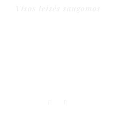
Andrius Griesius
Visos teisės saugomos
Danelton Grupė 2010 ©
Audiounit.lt
Garsoaparaturosnuomavilniuje.lt
Djpaslaugos.com
Garsoaparaturosnuoma.eu
Garsoaparaturosnuoma.com
Djpamokos.lt
Seomanas.lt
Straipsniai
Privatumo politika