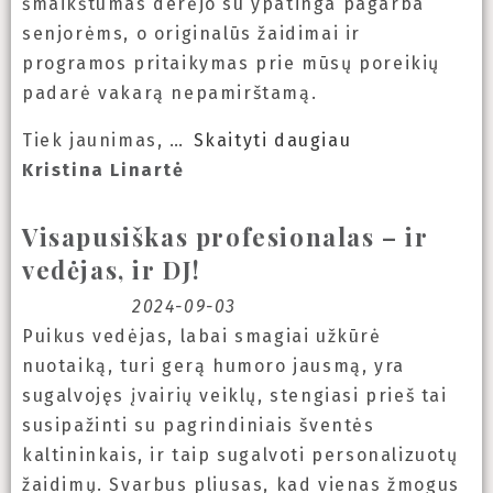
šmaikštumas derėjo su ypatinga pagarba
senjorėms, o originalūs žaidimai ir
programos pritaikymas prie mūsų poreikių
padarė vakarą nepamirštamą.
Tiek jaunimas,
Skaityti daugiau
Kristina Linartė
Visapusiškas profesionalas – ir
vedėjas, ir DJ!
2024-09-03
Puikus vedėjas, labai smagiai užkūrė
nuotaiką, turi gerą humoro jausmą, yra
sugalvojęs įvairių veiklų, stengiasi prieš tai
susipažinti su pagrindiniais šventės
kaltininkais, ir taip sugalvoti personalizuotų
žaidimų. Svarbus pliusas, kad vienas žmogus