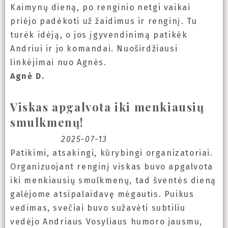
Kaimynų dieną, po renginio netgi vaikai
priėjo padėkoti už žaidimus ir renginį. Tu
turėk idėją, o jos įgyvendinimą patikėk
Andriui ir jo komandai. Nuoširdžiausi
linkėjimai nuo Agnės.
Agnė D.
Viskas apgalvota iki menkiausių
smulkmenų!
2025-07-13
Patikimi, atsakingi, kūrybingi organizatoriai.
Organizuojant renginį viskas buvo apgalvota
iki menkiausių smulkmenų, tad šventės dieną
galėjome atsipalaidavę mėgautis. Puikus
vedimas, svečiai buvo sužavėti subtiliu
vedėjo Andriaus Vosyliaus humoro jausmu,