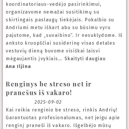
koordinatoriaus-vedėjo pasirinkimui,
organizavome nemažai susitikimų su
skirtingais paslaugų tiekėjais. Pokalbio su
Andriumi metu iškart abu su būsimu vyru
pajutome, kad „suvaibino”. Ir nesuklydome. Iš
anksto kruopščiai susiderinę visas detales
vestuvių dieną buvome visiškai laisvi
mėgaujantis įvykiais
Skaityti daugiau
Ana Iljina
Renginys be streso net ir
pranešus iš vakaro!
2025-09-02
Kai reikia renginio be streso, rinkis Andrių!
Garantuotas profesionalumas, net jeigu apie
renginį praneši iš vakaro. Išgelbėjo mūsų