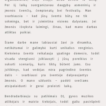
Per šį laiką suorganizavau daugybę asmeninių ir
įmonės švenčių, čempionatų bei festivalių. Man
svarbiausia – kad jūsų šventė būtų ne tik
sėkminga, bet ir įsimintina visiems dalyviams. Jei
žmonės išvyksta laimingi, žinau, kad mano darbas
atliktas puikiai.
Šiame darbe mane labiausiai žavi jo dinamika,
netikėtumai ir galimybė kurti unikalius renginius.
Kiekviena šventė reikalauja ypatingo dėmesio, todėl
visada stengiuosi įsiklausyti į jūsų poreikius ir
sukurti scenarijų, kuris tiktų būtent jums. Esu
įsitikinęs, kad vedėjas nėra pagrindinė šventės
dalis – svarbiausi yra šventėje dalyvaujantys
žmonės. O mano užduotis – padėti svečiams
atsipalaiduoti ir gerai praleisti laiką.
Bendradarbiauju su patikimais DJ, gyvos muzikos
atlikėjais ir maisto tiekėjais, todėl galiu pasirūpinti