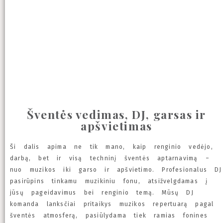
Šventės vedimas, DJ, garsas ir
apšvietimas
Ši dalis apima ne tik mano, kaip renginio vedėjo,
darbą, bet ir visą techninį šventės aptarnavimą –
nuo muzikos iki garso ir apšvietimo. Profesionalus DJ
pasirūpins tinkamu muzikiniu fonu, atsižvelgdamas į
jūsų pageidavimus bei renginio temą. Mūsų DJ
komanda lanksčiai pritaikys muzikos repertuarą pagal
šventės atmosferą, pasiūlydama tiek ramias fonines