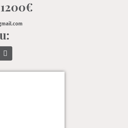
 1200€
gmail.com
u: