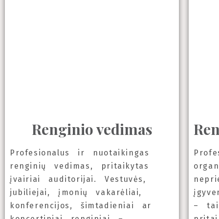
Renginio vedimas
Ren
Profesionalus ir nuotaikingas
Profe
renginių vedimas, pritaikytas
organ
įvairiai auditorijai. Vestuvės,
nepri
jubiliejai, įmonių vakarėliai,
įgyve
konferencijos, šimtadieniai ar
– tai
koncertiniai renginiai –
prita