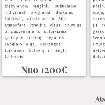
kiekvienam renginiui sukuriama
Pasir
individuali programa. Unikalūs
idėja
žaidimai, atrakcijos ir šilta
spren
atmosfera įtraukia visus dalyvius,
DJ p
o pasyvesniems suteikiama
garso
galimybė tiesiog mėgautis
švent
renginio eiga. Paslaugos
smulk
teikiamos lietuvių ir anglų
aktyv
kalbomis.
dalyv
Nuo 1200€
Ats