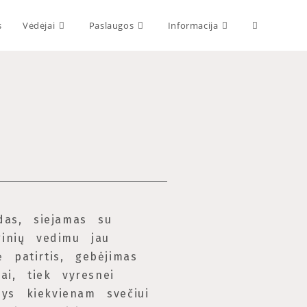
s
Vėdėjai
Paslaugos
Informacija
rdas, siejamas su
ginių vedimu jau
 patirtis, gebėjimas
ai, tiek vyresnei
esys kiekvienam svečiui