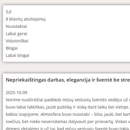
5,0
8 klientų atsiliepimų
Nuostabiai
Labai gerai
Vidutiniškai
Blogai
Labai blogai
Nepriekaištingas darbas, elegancija ir šventė be stre
2025-10-09
Norime nuoširdžiai padėkoti mūsų vestuvių šventės vedėjui už ne
buvo labai taktiškas, jautė publiką ir viską darė laiku bei vieto
kokios svajojome. Atmosfera buvo nuostabi – šilta, jauki, bet kart
svečius, bet nieko neversdamas dalyvauti per prievartą. Viskas 
dėmesį detalėms ir už tai, kad mūsų vestuvių šventė buvo tokia,