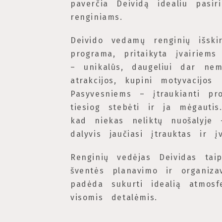
paverčia Deividą idealiu pasir
renginiams.
Deivido vedamų renginių išski
programa, pritaikyta įvairiems
– unikalūs, daugeliui dar nem
atrakcijos, kupini motyvacijos
Pasyvesniems – įtraukianti pr
tiesiog stebėti ir ja mėgautis
kad niekas neliktų nuošalyje 
dalyvis jaučiasi įtrauktas ir įv
Renginių vedėjas Deividas tai
šventės planavimo ir organiza
padėda sukurti idealią atmosfe
visomis detalėmis.