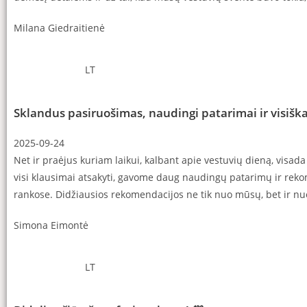
Milana Giedraitienė
LT
Sklandus pasiruošimas, naudingi patarimai ir visiš
2025-09-24
Net ir praėjus kuriam laikui, kalbant apie vestuvių dieną, vis
visi klausimai atsakyti, gavome daug naudingų patarimų ir reko
rankose. Didžiausios rekomendacijos ne tik nuo mūsų, bet ir nuo
Simona Eimontė
LT