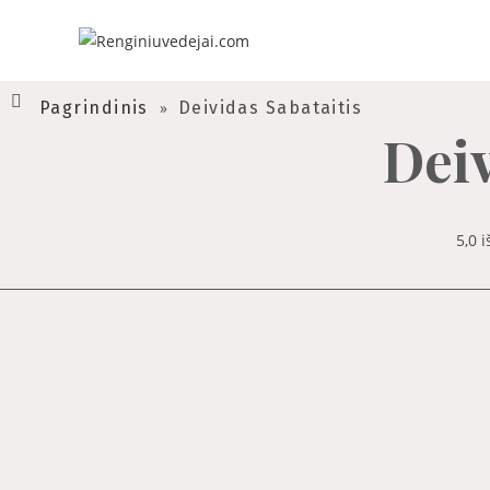
Pagrindinis
»
Deividas Sabataitis
Deiv
5,0 