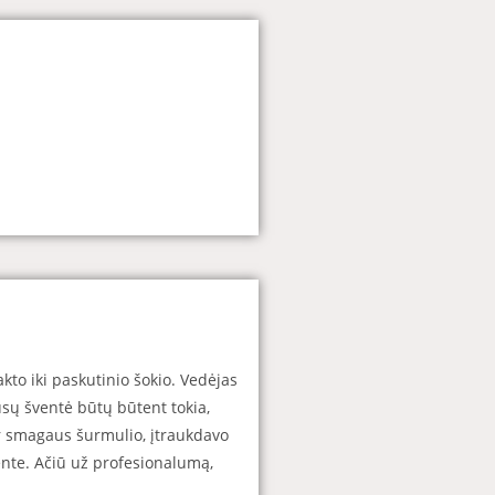
to iki paskutinio šokio. Vedėjas
mūsų šventė būtų būtent tokia,
r smagaus šurmulio, įtraukdavo
ente. Ačiū už profesionalumą,