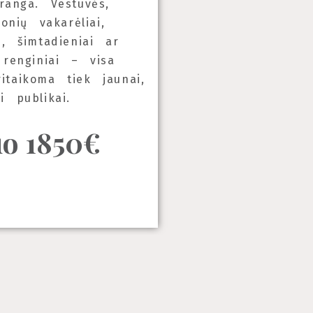
ranga. Vestuvės,
monių vakarėliai,
s, šimtadieniai ar
 renginiai – visa
itaikoma tiek jaunai,
i publikai.
o 1850€