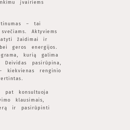
inkimu įvairiems
rtinumas – tai
 svečiams. Aktyviems
atyti žaidimai ir
 bei geros energijos.
ograma, kurią galima
. Deividas pasirūpina,
– kiekvienas renginio
ertintas.
p pat konsultuoja
vimo klausimais,
rą ir pasirūpinti