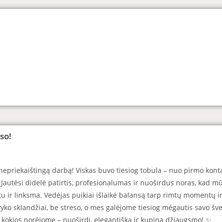
so!
priekaištingą darbą! Viskas buvo tiesiog tobula – nuo pirmo kontak
je. Jautėsi didelė patirtis, profesionalumas ir nuoširdus noras, kad 
u ir
linksma. Vedėjas puikiai išlaikė balansą tarp rimtų momentų i
vyko sklandžiai, be streso, o mes galėjome tiesiog mėgautis savo šv
 kokios norėjome – nuoširdi, elegantiška ir kupina džiaugsmo! ✨