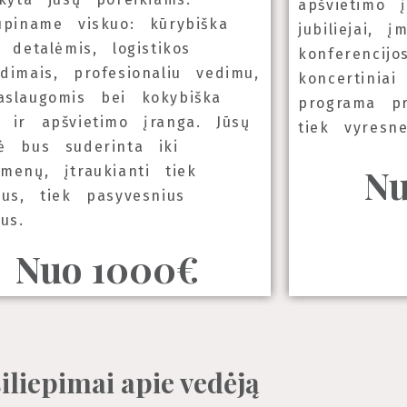
apšvietimo į
ūpiname viskuo: kūrybiška
jubiliejai, į
, detalėmis, logistikos
konferencijo
dimais, profesionaliu vedimu,
koncertiniai
aslaugomis bei kokybiška
programa pr
 ir apšvietimo įranga. Jūsų
tiek vyresne
ė bus suderinta iki
Nu
menų, įtraukianti tiek
ius, tiek pasyvesnius
ius.
Nuo 1000€
iliepimai apie vedėją