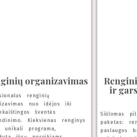
ginių organizavimas
Rengini
ir gar
sionalus renginių
izavimas nuo idėjos iki
ekaištingos šventės
Siūlomas pi
ndinimo. Kiekvienas renginys
paketas: re
 unikali programa,
paslaugos b
ikyta jūsų poreikiams.