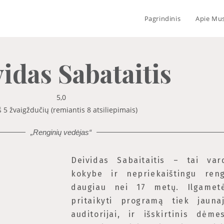
Pagrindinis
Apie Mu
idas Sabataitis
5,0
iš 5 žvaigždučių (remiantis 8 atsiliepimais)
„Renginių vedėjas“
Deividas Sabaitaitis – tai va
kokybe ir nepriekaištingu ren
daugiau nei 17 metų. Ilgametė
pritaikyti programą tiek jaunaj
auditorijai, ir išskirtinis dėm