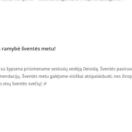
ka ramybė šventės metu!
ada su šypsena prisimename vestuvių vedėją Deividą. Šventės pasiru
mendacijų. Šventės metu galėjome visiškai atsipalaiduoti, nes žin
 visų šventės svečių! 🎉