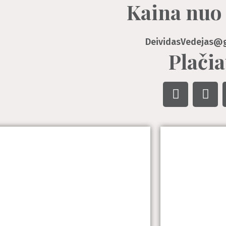
Kaina nuo
DeividasVedejas@
Plačia