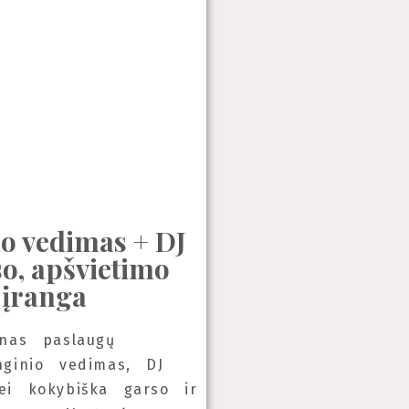
o vedimas + DJ
so, apšvietimo
įranga
lnas paslaugų
nginio vedimas, DJ
ei kokybiška garso ir